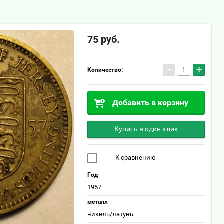
75
руб.
−
+
Количество:
Добавить в корзину
Купить в один клик
К сравнению
Год
1957
металл
никель/латунь