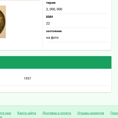
тираж
2, 000, 000
КМ#
22
состояние
на фото
1957
те нам
Карта сайта
Доставка и оплата
Отзывы клиентов
Поис
ых