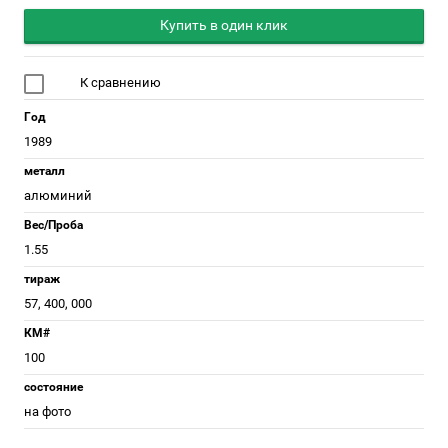
Купить в один клик
К сравнению
Год
1989
металл
алюминий
Вес/Проба
1.55
тираж
57, 400, 000
КМ#
100
состояние
на фото