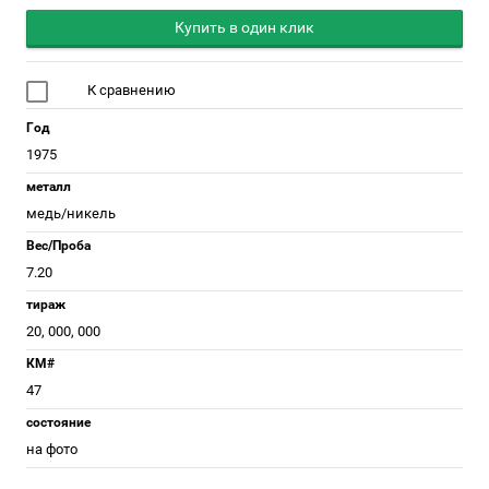
Купить в один клик
К сравнению
Год
1975
металл
медь/никель
Вес/Проба
7.20
тираж
20, 000, 000
КМ#
47
состояние
на фото