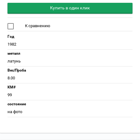
Купить в один клик
К сравнению
Год
1982
металл
латунь
Вес/Проба
8.00
КМ#
99
состояние
на фото