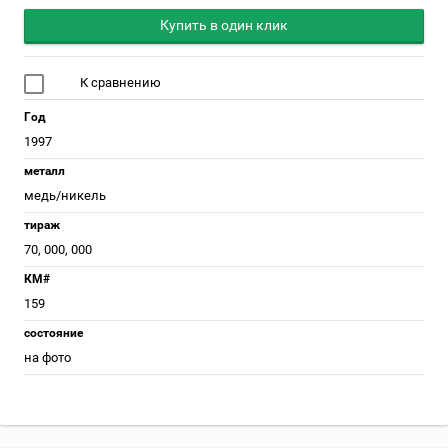
Купить в один клик
К сравнению
Год
1997
металл
медь/никель
тираж
70, 000, 000
КМ#
159
состояние
на фото