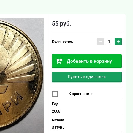
55
руб.
−
+
Количество:
Добавить в корзину
Купить в один клик
К сравнению
Год
2008
металл
латунь