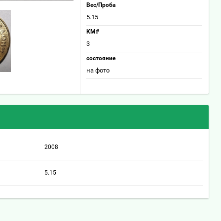
Вес/Проба
5.15
КМ#
3
состояние
на фото
2008
5.15