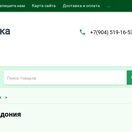
апишите нам
Карта сайта
Доставка и оплата
...
ка
+7(904) 519-16-5
я
едония