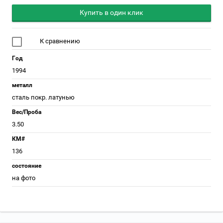
Купить в один клик
К сравнению
Год
1994
металл
сталь покр. латунью
Вес/Проба
3.50
КМ#
136
состояние
на фото