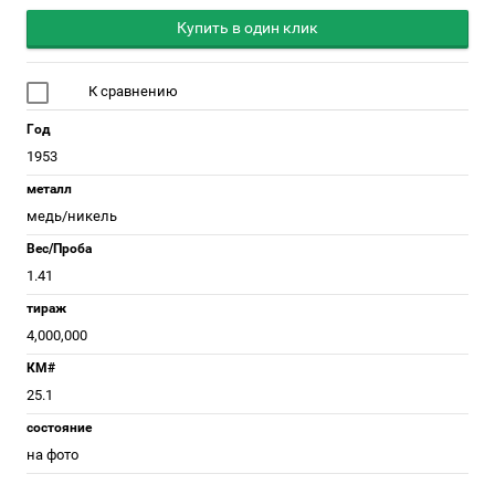
Купить в один клик
К сравнению
Год
1953
металл
медь/никель
Вес/Проба
1.41
тираж
4,000,000
КМ#
25.1
состояние
на фото