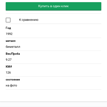
Купить в один клик
К сравнению
Год
1992
металл
биметалл
Вес/Проба
9.27
КМ#
126
состояние
на фото